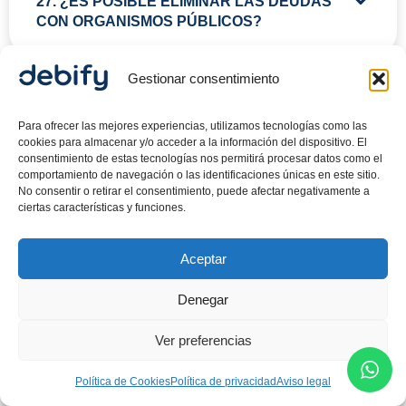
27. ¿ES POSIBLE ELIMINAR LAS DEUDAS
CON ORGANISMOS PÚBLICOS?
Gestionar consentimiento
Para ofrecer las mejores experiencias, utilizamos tecnologías como las
cookies para almacenar y/o acceder a la información del dispositivo. El
consentimiento de estas tecnologías nos permitirá procesar datos como el
comportamiento de navegación o las identificaciones únicas en este sitio.
No consentir o retirar el consentimiento, puede afectar negativamente a
ciertas características y funciones.
Aceptar
Denegar
CANCELA TUS DEUDAS AHORA
Ver preferencias
info@debify.es
Política de Cookies
Política de privacidad
Aviso legal
932 20 94 53