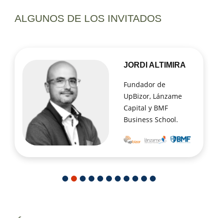
ALGUNOS DE LOS INVITADOS
JORDI ALTIMIRA
Fundador de
UpBizor, Lánzame
Capital y BMF
Business School.
1
2
3
4
5
6
7
8
9
10
11