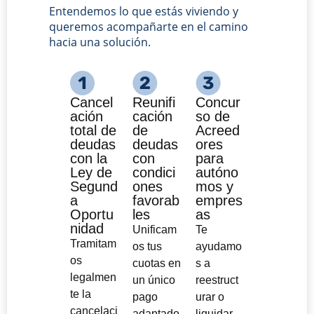
Entendemos lo que estás viviendo y
queremos acompañarte en el camino
hacia una solución.
Cancel
Reunifi
Concur
ación
cación
so de
total de
de
Acreed
deudas
deudas
ores
con la
con
para
Ley de
condici
autóno
Segund
ones
mos y
a
favorab
empres
Oportu
les
as
nidad
Unificam
Te
Tramitam
os tus
ayudamo
os
cuotas en
s a
legalmen
un único
reestruct
te la
pago
urar o
cancelaci
adaptado
liquidar