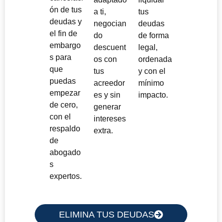
ón de tus
a ti,
tus
deudas y
negocian
deudas
el fin de
do
de forma
embargo
descuent
legal,
s para
os con
ordenada
que
tus
y con el
puedas
acreedor
mínimo
empezar
es y sin
impacto.
de cero,
generar
con el
intereses
respaldo
extra.
de
abogado
s
expertos.
ELIMINA TUS DEUDAS