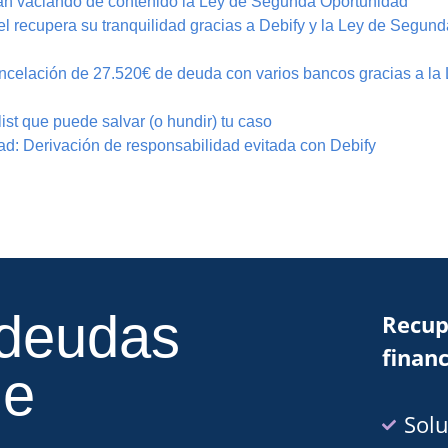
án vaciando de contenido la Ley de Segunda Oportunidad
l recupera su tranquilidad gracias a Debify y la Ley de Segund
ncelación de 27.520€ de deuda con varios bancos gracias a la 
st que puede salvar (o hundir) tu caso
d: Derivación de responsabilidad evitada con Debify
 deudas
Recup
financ
de
Solu