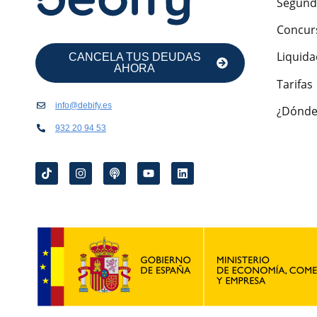
Segund
Concur
Liquida
CANCELA TUS DEUDAS
AHORA
Tarifas
info@debify.es
¿Dónde
932 20 94 53