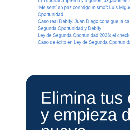
El Tribunal Supremo y algunos juzgados est
“Me sentí en paz conmigo mismo”: Luis Migue
Oportunidad
Caso real Debify: Juan Diego consigue la ca
Segunda Oportunidad y Debify
Ley de Segunda Oportunidad 2026: el checkli
Caso de éxito en Ley de Segunda Oportunida
Elimina tus
y empieza 