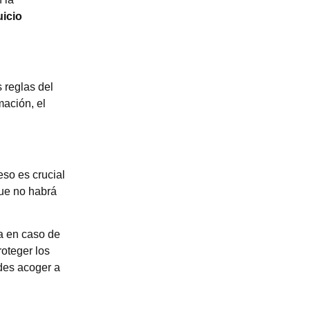
uicio
 reglas del
mación, el
eso es crucial
que no habrá
a en caso de
oteger los
des acoger a