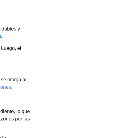
uidables y
)
.
 Luego, el
se otorga al
ienes
.
diente, lo que
azones por las
 la