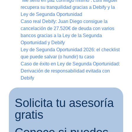
“Me sentí en paz conmigo mismo”: Luis Miguel
recupera su tranquilidad gracias a Debify y la
Ley de Segunda Oportunidad
Caso real Debify: Juan Diego consigue la
cancelación de 27.520€ de deuda con varios
bancos gracias a la Ley de la Segunda
Oportunidad y Debify
Ley de Segunda Oportunidad 2026: el checklist
que puede salvar (o hundir) tu caso
Caso de éxito en Ley de Segunda Oportunidad:
Derivación de responsabilidad evitada con
Debify
Solicita tu asesoría
gratis