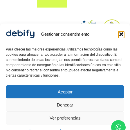
Gestionar consentimiento
© 2024 Debify – Derechos reservados.
Para ofrecer las mejores experiencias, utilizamos tecnologías como las
cookies para almacenar y/o acceder a la información del dispositivo. El
consentimiento de estas tecnologías nos permitirá procesar datos como el
comportamiento de navegación o las identificaciones únicas en este sitio.
Política de Privacidad
No consentir o retirar el consentimiento, puede afectar negativamente a
ciertas características y funciones.
Aviso Legal
Política de cookies
Aceptar
Debify ASLP SL, CIF: B42718080, inscrita en el Registro
Mercantil de Barcelona, Hoja 557512, Tomo 47626,
Denegar
Folio 58, Inscripción 1 .
Carlos Guerrero
Martin,
Director Legal inscrito como Mediador en el
Ver preferencias
Ministerio de Justicia.