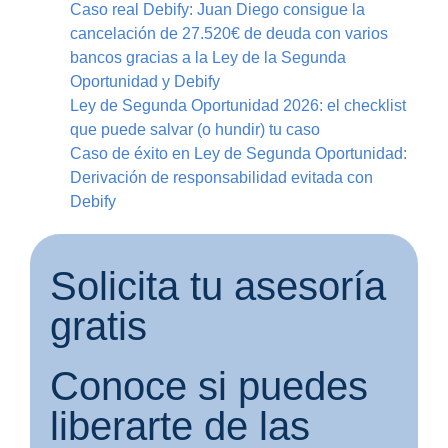
Caso real Debify: Juan Diego consigue la
cancelación de 27.520€ de deuda con varios
bancos gracias a la Ley de la Segunda
Oportunidad y Debify
Ley de Segunda Oportunidad 2026: el checklist
que puede salvar (o hundir) tu caso
Caso de éxito en Ley de Segunda Oportunidad:
Derivación de responsabilidad evitada con
Debify
Solicita tu asesoría
gratis
Conoce si puedes
liberarte de las