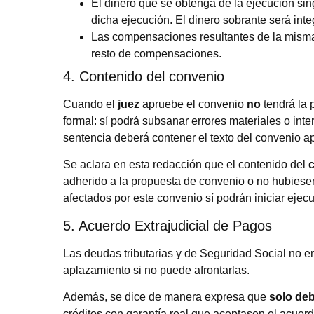
El dinero que se obtenga de la ejecución sing
dicha ejecución. El dinero sobrante será inte
Las compensaciones resultantes de la misma 
resto de compensaciones.
4. Contenido del convenio
Cuando el
juez
apruebe el convenio
no
tendrá la 
formal: sí podrá subsanar errores materiales o inte
sentencia deberá contener el texto del convenio a
Se aclara en esta redacción que el contenido del
c
adherido a la propuesta de convenio o no hubiesen
afectados por este convenio sí podrán iniciar eje
5. Acuerdo Extrajudicial de Pagos
Las deudas tributarias y de Seguridad Social no en
aplazamiento si no puede afrontarlas.
Además, se dice de manera expresa que
solo deb
créditos con garantía real que aceptasen el acuerd