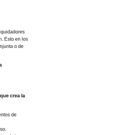
liquidadores
n. Esto en los
njunta o de
a
que crea la
entos de
so.