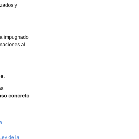
izados y
ya impugnado
gnaciones al
os.
ás
aso concreto
a
Ley de la