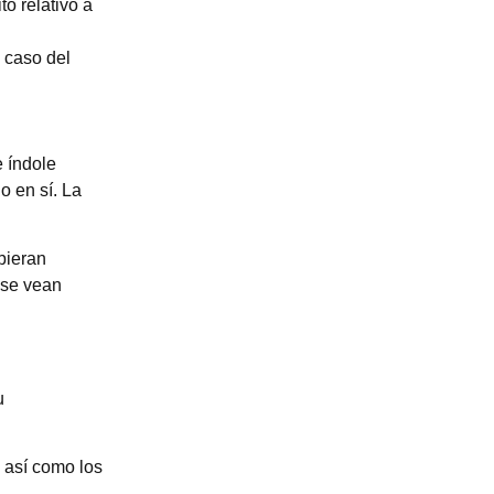
to relativo a
 caso del
e índole
o en sí. La
bieran
 se vean
u
 así como los