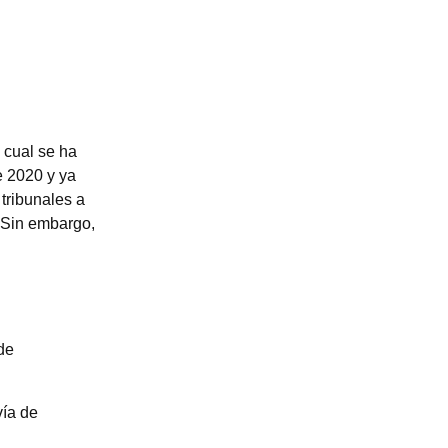
l cual se ha
e 2020 y ya
 tribunales a
. Sin embargo,
de
vía de