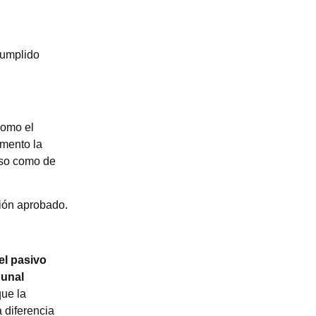
cumplido
como el
omento la
rso como de
ción aprobado.
el pasivo
bunal
que la
 diferencia