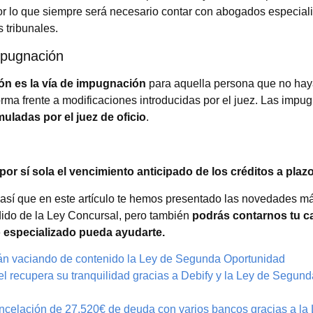
 por lo que siempre será necesario contar con abogados especial
 tribunales.
mpugnación
ón es la vía de impugnación
para aquella persona que no ha
forma frente a modificaciones introducidas por el juez. Las impu
uladas por el juez de oficio
.
por sí sola el vencimiento anticipado de los créditos a plaz
 así que en este artículo te hemos presentado las novedades m
dido de la Ley Concursal, pero también
podrás contarnos tu c
o especializado pueda ayudarte.
án vaciando de contenido la Ley de Segunda Oportunidad
l recupera su tranquilidad gracias a Debify y la Ley de Segund
ncelación de 27.520€ de deuda con varios bancos gracias a la 