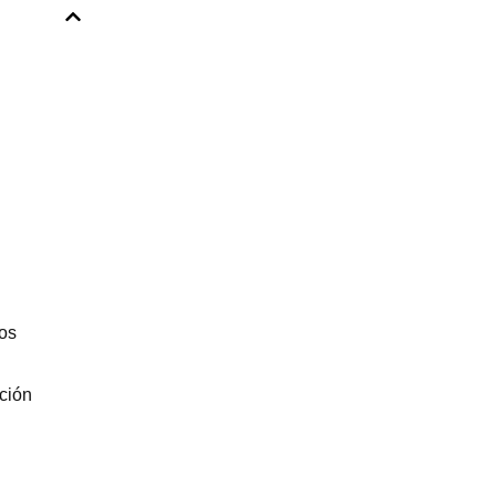
tos
ción