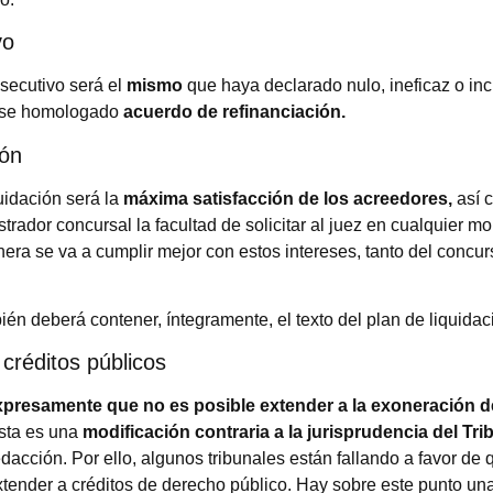
vo
secutivo será el
mismo
que haya declarado nulo, ineficaz o in
ese homologado
acuerdo de refinanciación.
ión
uidación será la
máxima satisfacción de los acreedores,
así 
strador concursal la facultad de solicitar al juez en cualquier m
nera se va a cumplir mejor con estos intereses, tanto del concu
ién deberá contener, íntegramente, el texto del plan de liquida
 créditos públicos
xpresamente que no es posible extender a la exoneración d
ta es una
modificación contraria a la jurisprudencia del Tri
redacción. Por ello, algunos tribunales están fallando a favor de 
xtender a créditos de derecho público. Hay sobre este punto una