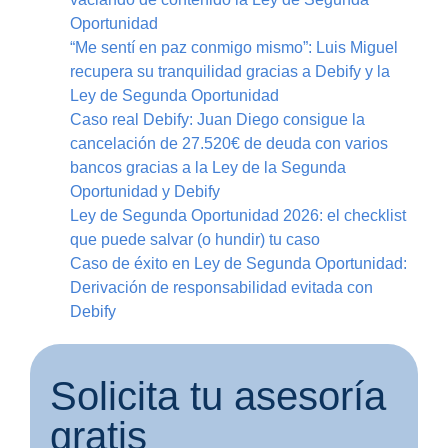
Oportunidad
“Me sentí en paz conmigo mismo”: Luis Miguel
recupera su tranquilidad gracias a Debify y la
Ley de Segunda Oportunidad
Caso real Debify: Juan Diego consigue la
cancelación de 27.520€ de deuda con varios
bancos gracias a la Ley de la Segunda
Oportunidad y Debify
Ley de Segunda Oportunidad 2026: el checklist
que puede salvar (o hundir) tu caso
Caso de éxito en Ley de Segunda Oportunidad:
Derivación de responsabilidad evitada con
Debify
Solicita tu asesoría
gratis