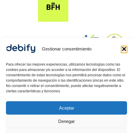
Gestionar consentimiento
© 2024 Debify – Derechos reservados.
Para ofrecer las mejores experiencias, utilizamos tecnologías como las
cookies para almacenar y/o acceder a la información del dispositivo. El
consentimiento de estas tecnologías nos permitirá procesar datos como el
comportamiento de navegación o las identificaciones únicas en este sitio.
Política de Privacidad
No consentir o retirar el consentimiento, puede afectar negativamente a
Aviso Legal
ciertas características y funciones.
Política de cookies
Aceptar
Debify ASLP SL, CIF: B42718080, inscrita en el Registro
Mercantil de Barcelona, Hoja 557512, Tomo 47626,
Denegar
Folio 58, Inscripción 1 .
Carlos Guerrero
Martin,
Director Legal inscrito como Mediador en el