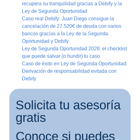
recupera su tranquilidad gracias a Debify y la
Ley de Segunda Oportunidad
Caso real Debify: Juan Diego consigue la
cancelación de 27.520€ de deuda con varios
bancos gracias a la Ley de la Segunda
Oportunidad y Debify
Ley de Segunda Oportunidad 2026: el checklist
que puede salvar (o hundir) tu caso
Caso de éxito en Ley de Segunda Oportunidad:
Derivación de responsabilidad evitada con
Debify
Solicita tu asesoría
gratis
Conoce si puedes