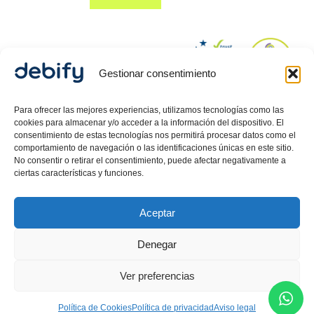
Gestionar consentimiento
© 2024 Debify – Derechos reservados.
Para ofrecer las mejores experiencias, utilizamos tecnologías como las
cookies para almacenar y/o acceder a la información del dispositivo. El
consentimiento de estas tecnologías nos permitirá procesar datos como el
comportamiento de navegación o las identificaciones únicas en este sitio.
Política de Privacidad
No consentir o retirar el consentimiento, puede afectar negativamente a
Aviso Legal
ciertas características y funciones.
Política de cookies
Aceptar
Debify ASLP SL, CIF: B42718080, inscrita en el Registro
Mercantil de Barcelona, Hoja 557512, Tomo 47626,
Denegar
Folio 58, Inscripción 1 .
Carlos Guerrero
Martin,
Director Legal inscrito como Mediador en el
Ver preferencias
Ministerio de Justicia.
Política de Cookies
Política de privacidad
Aviso legal