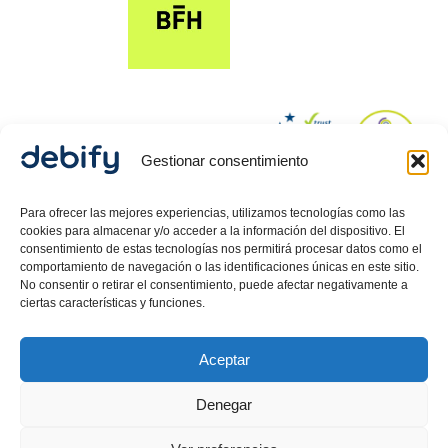
Gestionar consentimiento
© 2024 Debify – Derechos reservados.
Para ofrecer las mejores experiencias, utilizamos tecnologías como las
cookies para almacenar y/o acceder a la información del dispositivo. El
consentimiento de estas tecnologías nos permitirá procesar datos como el
comportamiento de navegación o las identificaciones únicas en este sitio.
Política de Privacidad
No consentir o retirar el consentimiento, puede afectar negativamente a
Aviso Legal
ciertas características y funciones.
Política de cookies
Aceptar
Debify ASLP SL, CIF: B42718080, inscrita en el Registro
Mercantil de Barcelona, Hoja 557512, Tomo 47626,
Denegar
Folio 58, Inscripción 1 .
Carlos Guerrero
Martin,
Director Legal inscrito como Mediador en el