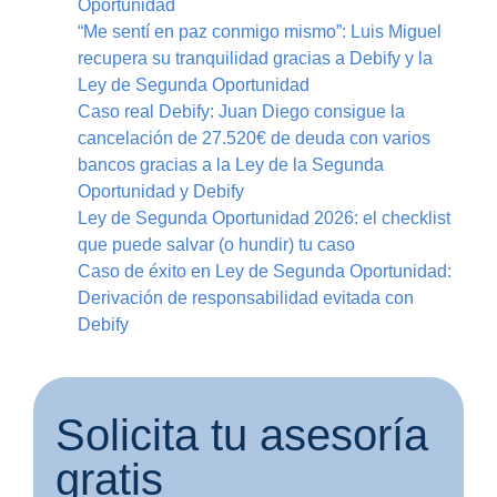
Oportunidad
“Me sentí en paz conmigo mismo”: Luis Miguel
recupera su tranquilidad gracias a Debify y la
Ley de Segunda Oportunidad
Caso real Debify: Juan Diego consigue la
cancelación de 27.520€ de deuda con varios
bancos gracias a la Ley de la Segunda
Oportunidad y Debify
Ley de Segunda Oportunidad 2026: el checklist
que puede salvar (o hundir) tu caso
Caso de éxito en Ley de Segunda Oportunidad:
Derivación de responsabilidad evitada con
Debify
Solicita tu asesoría
gratis