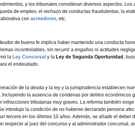
cedimientos, y los tribunales consideran diversos aspectos. Los
úsqueda de empleo, el rechazo de conductas fraudulentas, la ela
laborativa con
acreedores
, etc.
 deudor de buena fe implica haber mantenido una conducta hone
blemas incontrolables, sin recurrir a engaños ni actitudes neglig
rmó la
Ley Concursal
y la
Ley de Segunda Oportunidad
, bus
para el endeudado.
eración de la deuda y la ley y la jurisprudencia establecen nu
r. Incluyendo la ausencia de condenas por delitos económicos g
r infracciones tributarias muy graves. La reforma también exige
 Se introdujo la condición de no haberse declarado persona afec
 un tercero en los últimos 10 años. Además, se añade el deber 
n respecto al juez del concurso y al administrador concursal, s