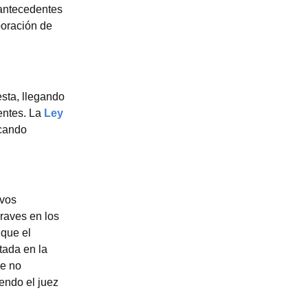
 antecedentes
boración de
sta, llegando
entes. La
Ley
cando
evos
raves en los
 que el
tada en la
de no
iendo el juez