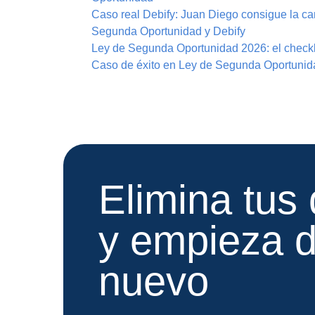
Caso real Debify: Juan Diego consigue la ca
Segunda Oportunidad y Debify
Ley de Segunda Oportunidad 2026: el checkli
Caso de éxito en Ley de Segunda Oportunida
Elimina tus
y empieza 
nuevo