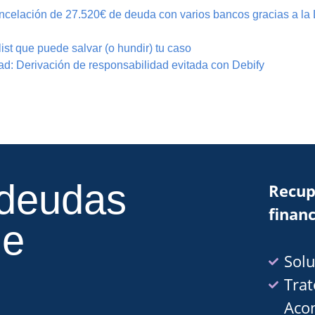
ncelación de 27.520€ de deuda con varios bancos gracias a la 
st que puede salvar (o hundir) tu caso
d: Derivación de responsabilidad evitada con Debify
 deudas
Recup
financ
de
Solu
Trat
Aco