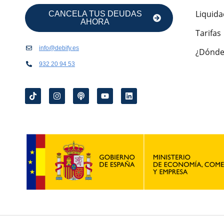
Liquida
CANCELA TUS DEUDAS
AHORA
Tarifas
info@debify.es
¿Dónde
932 20 94 53