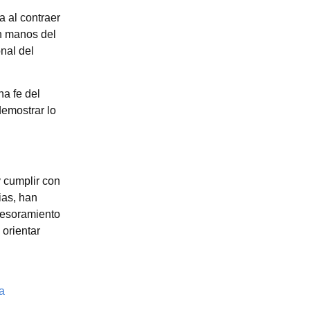
a al contraer
n manos del
onal del
na fe del
demostrar lo
 cumplir con
ias, han
sesoramiento
orientar
a