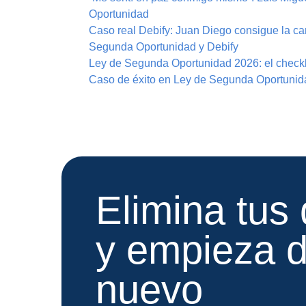
Oportunidad
Caso real Debify: Juan Diego consigue la ca
Segunda Oportunidad y Debify
Ley de Segunda Oportunidad 2026: el checkli
Caso de éxito en Ley de Segunda Oportunida
Elimina tus
y empieza 
nuevo