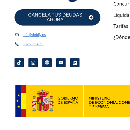
Concur
Liquida
CANCELA TUS DEUDAS
AHORA
Tarifas
info@debify.es
¿Dónde
932 20 94 53