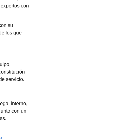
e expertos con
con su
de los que
uipo,
constitución
de servicio.
egal interno,
 junto con un
es.
a