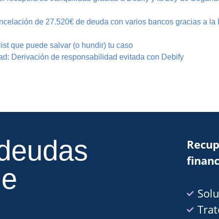
ncelación de 27.520€ de deuda con varios bancos gracias a la 
st que puede salvar (o hundir) tu caso
d: Derivación de responsabilidad evitada con Debify
 deudas
Recup
financ
de
Solu
Trat