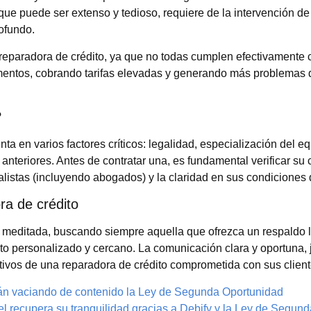
que puede ser extenso y tedioso, requiere de la intervención d
ofundo.
a reparadora de crédito, ya que no todas cumplen efectivamente 
mentos, cobrando tarifas elevadas y generando más problemas 
?
nta en varios factores críticos: legalidad, especialización del eq
 anteriores. Antes de contratar una, es fundamental verificar su 
alistas (incluyendo abogados) y la claridad en sus condiciones 
ra de crédito
 meditada, buscando siempre aquella que ofrezca un respaldo l
trato personalizado y cercano. La comunicación clara y oportuna,
cativos de una reparadora de crédito comprometida con sus client
án vaciando de contenido la Ley de Segunda Oportunidad
l recupera su tranquilidad gracias a Debify y la Ley de Segund