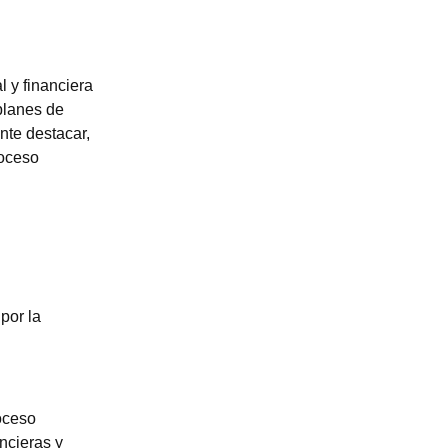
l y financiera
 planes de
nte destacar,
roceso
por la
roceso
ncieras y