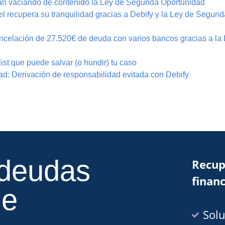
án vaciando de contenido la Ley de Segunda Oportunidad
l recupera su tranquilidad gracias a Debify y la Ley de Segund
ncelación de 27.520€ de deuda con varios bancos gracias a la 
st que puede salvar (o hundir) tu caso
d: Derivación de responsabilidad evitada con Debify
 deudas
Recup
financ
de
Solu