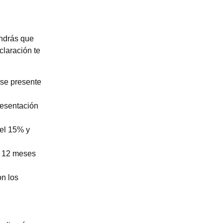
endrás que
claración te
 se presente
resentación
del 15% y
os 12 meses
on los