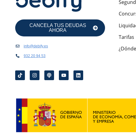
Segund
Concur
Liquida
CANCELA TUS DEUDAS
AHORA
Tarifas
info@debify.es
¿Dónde
932 20 94 53