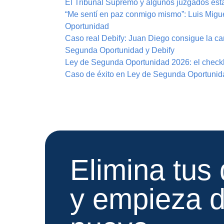
El Tribunal Supremo y algunos juzgados est
“Me sentí en paz conmigo mismo”: Luis Migue
Oportunidad
Caso real Debify: Juan Diego consigue la ca
Segunda Oportunidad y Debify
Ley de Segunda Oportunidad 2026: el checkli
Caso de éxito en Ley de Segunda Oportunida
Elimina tus
y empieza 