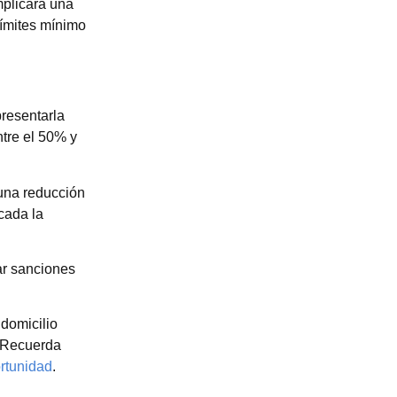
mplicará una
límites mínimo
resentarla
tre el 50% y
una reducción
cada la
ar sanciones
 domicilio
! Recuerda
rtunidad
.