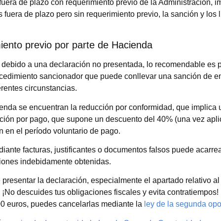
 fuera de plazo con requerimiento previo de la Administración, i
 fuera de plazo pero sin requerimiento previo, la sanción y los 
iento previo por parte de Hacienda
a
debido a una declaración no presentada, lo recomendable es p
rocedimiento sancionador que puede conllevar una sanción de en
rentes circunstancias.
enda se encuentran la reducción por conformidad, que implica 
ucción por pago, que supone un descuento del 40% (una vez apli
n en el período voluntario de pago.
nte facturas, justificantes o documentos falsos puede acarre
ciones indebidamente obtenidas.
presentar la declaración, especialmente el apartado relativo al
. ¡No descuides tus obligaciones fiscales y evita contratiempos
00 euros, puedes cancelarlas mediante la
ley de la segunda opo