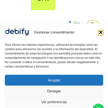
Gestionar consentimiento
© 2024 Debify – Derechos reservados.
Para ofrecer las mejores experiencias, utilizamos tecnologías como las
cookies para almacenar y/o acceder a la información del dispositivo. El
consentimiento de estas tecnologías nos permitirá procesar datos como el
comportamiento de navegación o las identificaciones únicas en este sitio.
Política de Privacidad
No consentir o retirar el consentimiento, puede afectar negativamente a
ciertas características y funciones.
Aviso Legal
Política de cookies
Aceptar
Debify ASLP SL, CIF: B42718080, inscrita en el Registro
Mercantil de Barcelona, Hoja 557512, Tomo 47626,
Denegar
Folio 58, Inscripción 1 .
Carlos Guerrero
Martin,
Director Legal inscrito como Mediador en el
Ver preferencias
Ministerio de Justicia.