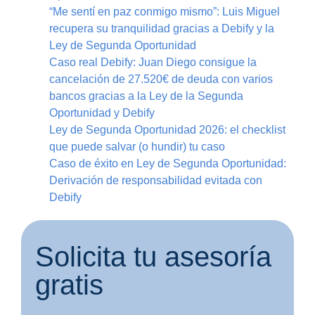
“Me sentí en paz conmigo mismo”: Luis Miguel
recupera su tranquilidad gracias a Debify y la
Ley de Segunda Oportunidad
Caso real Debify: Juan Diego consigue la
cancelación de 27.520€ de deuda con varios
bancos gracias a la Ley de la Segunda
Oportunidad y Debify
Ley de Segunda Oportunidad 2026: el checklist
que puede salvar (o hundir) tu caso
Caso de éxito en Ley de Segunda Oportunidad:
Derivación de responsabilidad evitada con
Debify
Solicita tu asesoría
gratis