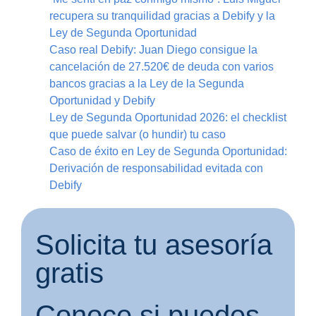
recupera su tranquilidad gracias a Debify y la
Ley de Segunda Oportunidad
Caso real Debify: Juan Diego consigue la
cancelación de 27.520€ de deuda con varios
bancos gracias a la Ley de la Segunda
Oportunidad y Debify
Ley de Segunda Oportunidad 2026: el checklist
que puede salvar (o hundir) tu caso
Caso de éxito en Ley de Segunda Oportunidad:
Derivación de responsabilidad evitada con
Debify
Solicita tu asesoría
gratis
Conoce si puedes