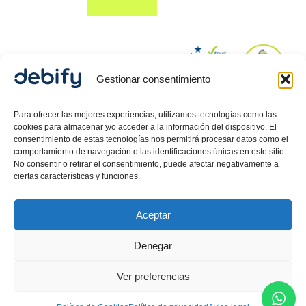
Gestionar consentimiento
© 2024 Debify – Derechos reservados.
Para ofrecer las mejores experiencias, utilizamos tecnologías como las
cookies para almacenar y/o acceder a la información del dispositivo. El
consentimiento de estas tecnologías nos permitirá procesar datos como el
comportamiento de navegación o las identificaciones únicas en este sitio.
Política de Privacidad
No consentir o retirar el consentimiento, puede afectar negativamente a
Aviso Legal
ciertas características y funciones.
Política de cookies
Aceptar
Debify ASLP SL, CIF: B42718080, inscrita en el Registro
Mercantil de Barcelona, Hoja 557512, Tomo 47626,
Denegar
Folio 58, Inscripción 1 .
Carlos Guerrero
Martin,
Director Legal inscrito como Mediador en el
Ver preferencias
Ministerio de Justicia.