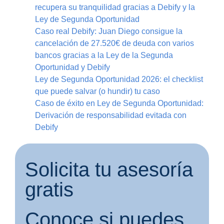
recupera su tranquilidad gracias a Debify y la
Ley de Segunda Oportunidad
Caso real Debify: Juan Diego consigue la
cancelación de 27.520€ de deuda con varios
bancos gracias a la Ley de la Segunda
Oportunidad y Debify
Ley de Segunda Oportunidad 2026: el checklist
que puede salvar (o hundir) tu caso
Caso de éxito en Ley de Segunda Oportunidad:
Derivación de responsabilidad evitada con
Debify
Solicita tu asesoría
gratis
Conoce si puedes