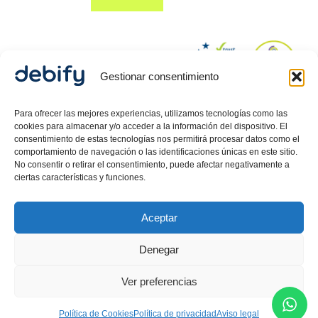
Gestionar consentimiento
© 2024 Debify – Derechos reservados.
Para ofrecer las mejores experiencias, utilizamos tecnologías como las
cookies para almacenar y/o acceder a la información del dispositivo. El
consentimiento de estas tecnologías nos permitirá procesar datos como el
comportamiento de navegación o las identificaciones únicas en este sitio.
Política de Privacidad
No consentir o retirar el consentimiento, puede afectar negativamente a
Aviso Legal
ciertas características y funciones.
Política de cookies
Aceptar
Debify ASLP SL, CIF: B42718080, inscrita en el Registro
Mercantil de Barcelona, Hoja 557512, Tomo 47626,
Denegar
Folio 58, Inscripción 1 .
Carlos Guerrero
Martin,
Director Legal inscrito como Mediador en el
Ver preferencias
Ministerio de Justicia.
Política de Cookies
Política de privacidad
Aviso legal