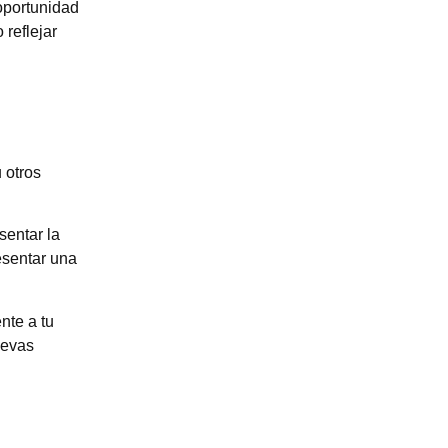
oportunidad
 reflejar
 otros
sentar la
esentar una
nte a tu
uevas