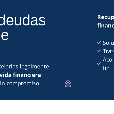
 deudas
Recup
financ
de
Solu
Trat
Aco
elarlas legalmente
fin
vida financiera
sin compromiso.