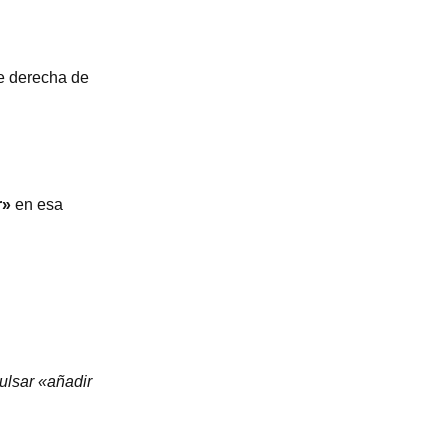
te derecha de
r»
en esa
ulsar «añadir