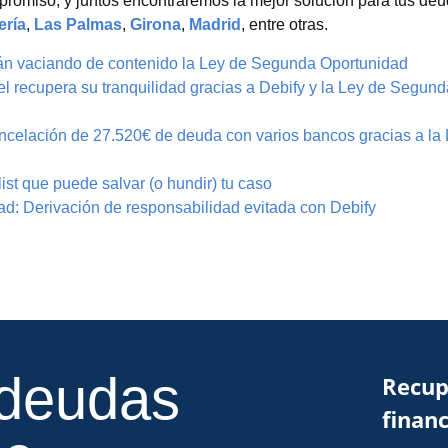
mpromiso, y juntos encontraremos la mejor solución para tus de
ería
,
Las Palmas
,
Girona
,
Madrid
, entre otras.
án vaciando de contenido la Ley de Segunda Oportunidad
l recupera su tranquilidad gracias a Debify y la Ley de Segund
ncelación de 27.520€ de deuda con varios bancos gracias a la 
st que puede salvar (o hundir) tu caso
d: Derivación de responsabilidad evitada con Debify
 deudas
Recup
financ