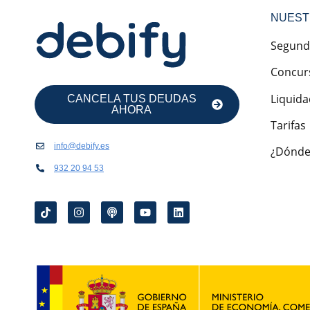
NUEST
Segund
Concur
Liquida
CANCELA TUS DEUDAS
AHORA
Tarifas
info@debify.es
¿Dónde
932 20 94 53