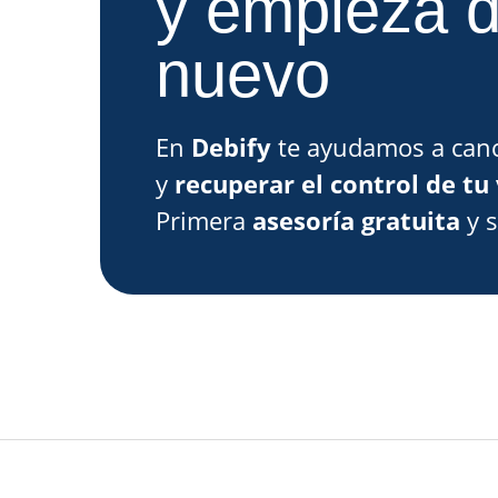
y empieza 
nuevo
En
Debify
te ayudamos a canc
y
recuperar el control de tu 
Primera
asesoría gratuita
y 