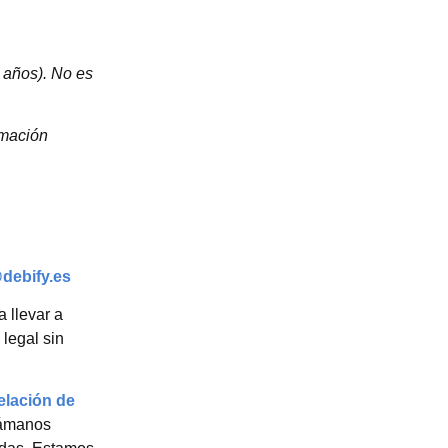
 años). No es
rmación
debify.es
 llevar a
legal sin
elación de
lámanos