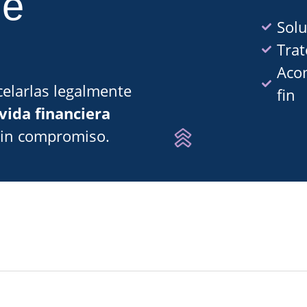
de
Solu
Trat
Aco
elarlas legalmente
fin
vida financiera
sin compromiso.