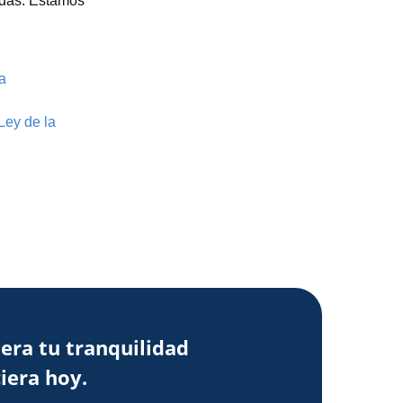
udas. Estamos
a
Ley de la
era tu tranquilidad
iera hoy.