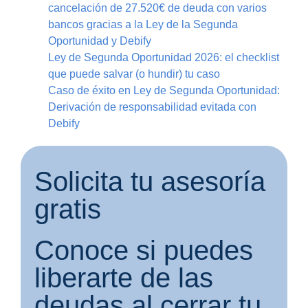
cancelación de 27.520€ de deuda con varios
bancos gracias a la Ley de la Segunda
Oportunidad y Debify
Ley de Segunda Oportunidad 2026: el checklist
que puede salvar (o hundir) tu caso
Caso de éxito en Ley de Segunda Oportunidad:
Derivación de responsabilidad evitada con
Debify
Solicita tu asesoría
gratis
Conoce si puedes
liberarte de las
deudas al cerrar tu