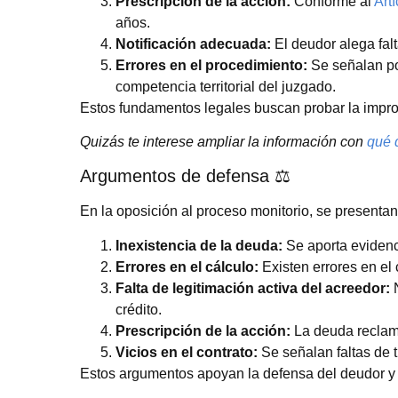
Prescripción de la acción:
Conforme al
Art
años.
Notificación adecuada:
El deudor alega falt
Errores en el procedimiento:
Se señalan pos
competencia territorial del juzgado.
Estos fundamentos legales buscan probar la improc
Quizás te interese ampliar la información con
qué 
Argumentos de defensa ⚖️
En la oposición al proceso monitorio, se presenta
Inexistencia de la deuda:
Se aporta evidenc
Errores en el cálculo:
Existen errores en el
Falta de legitimación activa del acreedor:
N
crédito.
Prescripción de la acción:
La deuda reclama
Vicios en el contrato:
Se señalan faltas de tr
Estos argumentos apoyan la defensa del deudor y 