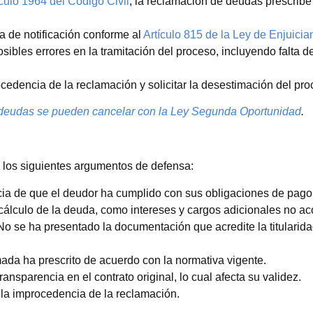
ículo 1964 del Código Civil
, la reclamación de deudas prescribe 
a de notificación conforme al
Artículo 815 de la Ley de Enjuicia
ibles errores en la tramitación del proceso, incluyendo falta d
edencia de la reclamación y solicitar la desestimación del pro
deudas se pueden cancelar con la Ley Segunda Oportunidad
.
n los siguientes argumentos de defensa:
ia de que el deudor ha cumplido con sus obligaciones de pago
 cálculo de la deuda, como intereses y cargos adicionales no a
o se ha presentado la documentación que acredite la titularida
da ha prescrito de acuerdo con la normativa vigente.
ansparencia en el contrato original, lo cual afecta su validez.
la improcedencia de la reclamación.