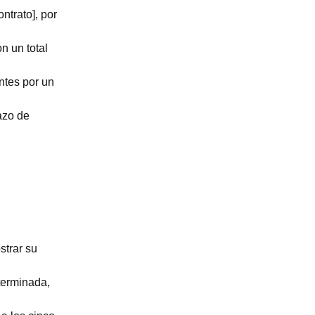
ntrato], por
n un total
ntes por un
azo de
strar su
terminada,