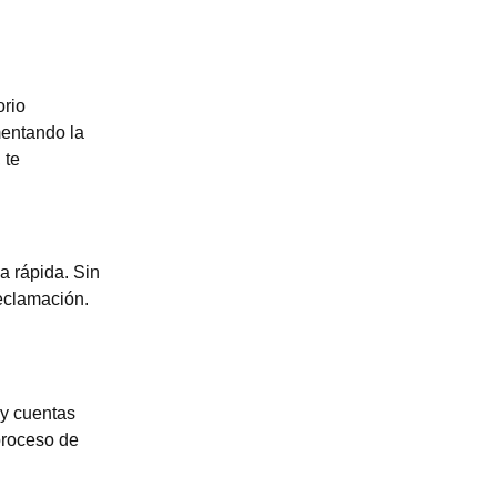
orio
mentando la
 te
a rápida. Sin
eclamación.
 y cuentas
 proceso de