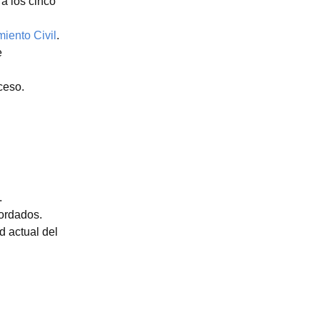
a los cinco
miento Civil
.
e
ceso.
.
cordados.
d actual del