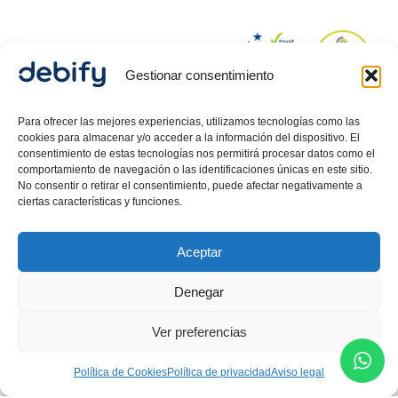
Gestionar consentimiento
© 2024 Debify – Derechos reservados.
Para ofrecer las mejores experiencias, utilizamos tecnologías como las
cookies para almacenar y/o acceder a la información del dispositivo. El
consentimiento de estas tecnologías nos permitirá procesar datos como el
comportamiento de navegación o las identificaciones únicas en este sitio.
Política de Privacidad
No consentir o retirar el consentimiento, puede afectar negativamente a
Aviso Legal
ciertas características y funciones.
Política de cookies
Aceptar
Debify ASLP SL, CIF: B42718080, inscrita en el Registro
Mercantil de Barcelona, Hoja 557512, Tomo 47626,
Denegar
Folio 58, Inscripción 1 .
Carlos Guerrero
Martin,
Director Legal inscrito como Mediador en el
Ver preferencias
Ministerio de Justicia.
Política de Cookies
Política de privacidad
Aviso legal