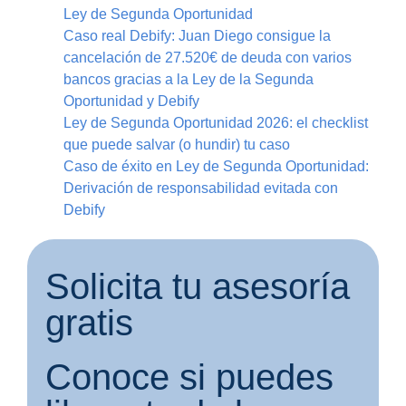
Ley de Segunda Oportunidad
Caso real Debify: Juan Diego consigue la
cancelación de 27.520€ de deuda con varios
bancos gracias a la Ley de la Segunda
Oportunidad y Debify
Ley de Segunda Oportunidad 2026: el checklist
que puede salvar (o hundir) tu caso
Caso de éxito en Ley de Segunda Oportunidad:
Derivación de responsabilidad evitada con
Debify
Solicita tu asesoría
gratis
Conoce si puedes