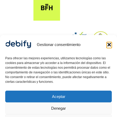
Gestionar consentimiento
© 2024 Debify – Derechos reservados.
Para ofrecer las mejores experiencias, utilizamos tecnologías como las
cookies para almacenar y/o acceder a la información del dispositivo. El
consentimiento de estas tecnologías nos permitirá procesar datos como el
comportamiento de navegación o las identificaciones únicas en este sitio.
Política de Privacidad
No consentir o retirar el consentimiento, puede afectar negativamente a
ciertas características y funciones.
Aviso Legal
Política de cookies
Aceptar
Debify ASLP SL, CIF: B42718080, inscrita en el Registro
Mercantil de Barcelona, Hoja 557512, Tomo 47626,
Denegar
Folio 58, Inscripción 1 .
Carlos Guerrero