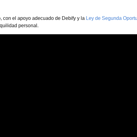
, con el apoyo adecuado de Debify y la
Ley de Segunda Oport
nquilidad personal.