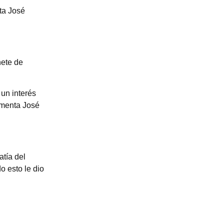
ta José
nete de
un interés
omenta José
atía del
o esto le dio