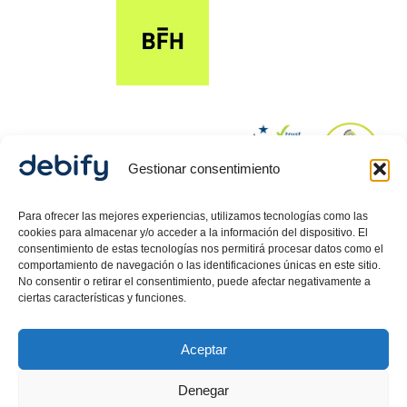
Gestionar consentimiento
© 2024 Debify – Derechos reservados.
Para ofrecer las mejores experiencias, utilizamos tecnologías como las
cookies para almacenar y/o acceder a la información del dispositivo. El
consentimiento de estas tecnologías nos permitirá procesar datos como el
comportamiento de navegación o las identificaciones únicas en este sitio.
Política de Privacidad
No consentir o retirar el consentimiento, puede afectar negativamente a
ciertas características y funciones.
Aviso Legal
Política de cookies
Aceptar
Debify ASLP SL, CIF: B42718080, inscrita en el Registro
Mercantil de Barcelona, Hoja 557512, Tomo 47626,
Denegar
Folio 58, Inscripción 1 .
Carlos Guerrero